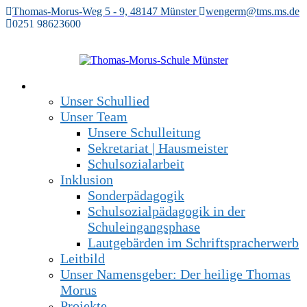
Zum
Thomas-Morus-Weg 5 - 9, 48147 Münster
wengerm@tms.ms.de
Inhalt
0251 98623600
springen
Wir über uns
Unser Schullied
Unser Team
Unsere Schulleitung
Sekretariat | Hausmeister
Schulsozialarbeit
Inklusion
Sonderpädagogik
Schulsozialpädagogik in der
Schuleingangsphase
Lautgebärden im Schriftspracherwerb
Leitbild
Unser Namensgeber: Der heilige Thomas
Morus
Projekte